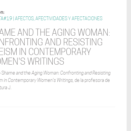
ón:
A#19 | AFECTOS, AFECTIVIDADES Y AFECTACIONES
AME AND THE AGING WOMAN:
NFRONTING AND RESISTING
EISM IN CONTEMPORARY
MEN'S WRITINGS
o S
hame and the Aging Woman: Confronting and Resisting
m in Contemporary Women’s Writings,
de la profesora de
tura J.