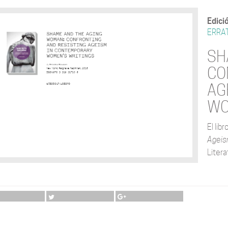
Edici
ERRAT
SH
CO
AG
WO
El libr
Ageis
Litera