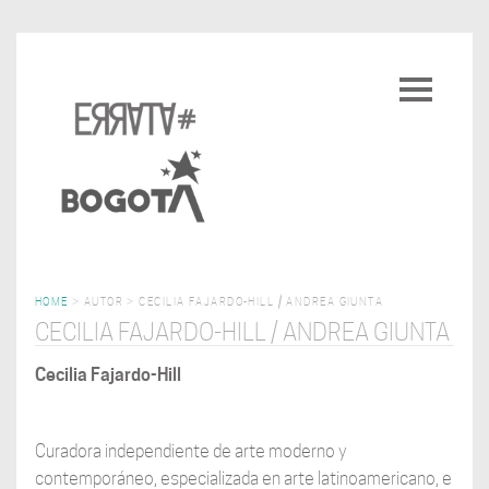
Pasar
al
Toggle
contenido
navigatio
principal
HOME
>
AUTOR
>
CECILIA FAJARDO-HILL / ANDREA GIUNTA
CECILIA FAJARDO-HILL / ANDREA GIUNTA
Cecilia Fajardo-Hill
Curadora independiente de arte moderno y
contemporáneo, especializada en arte latinoamericano, e