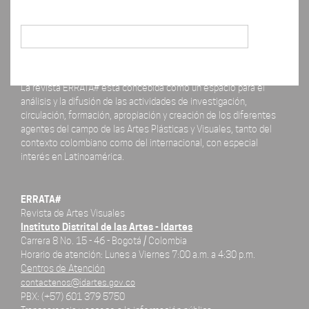
Buscar
La revista ERRATA# está concebida como un espacio para el
análisis y la difusión de las actividades de investigación,
circulación, formación, apropiación y creación de los diferentes
agentes del campo de las Artes Plásticas y Visuales, tanto del
contexto colombiano como del internacional, con especial
interés en Latinoamérica.
ERRATA#
Revista de Artes Visuales
Instituto Distrital de las Artes - Idartes
Carrera 8 No. 15 - 46 - Bogotá / Colombia
Horario de atención: Lunes a Viernes 7:00 a.m. a 4:30 p.m.
Centros de Atención
contactenos@idartes.gov.co
PBX: (+57) 601 379 5750