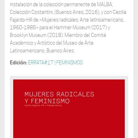
instalación de la colección permanente de MALBA,
Colección Costantini, (Buenos Aires, 2016), y con Cecilia
Fajardo-Hill de «Mujeres radicales: Arte latinoamericano,
1960-1985» para el Hammer Museum (2017) y
Brooklyn Museum (2018). Miembro del Comité
Académico y Artístico del Museo de Arte
Latinoamericano, Buenos Aires.
Edición:
ERRATA#17 | FEMINISMOS